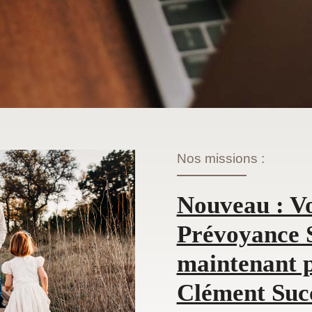
Nos missions :
Nouveau : Vo
Prévoyance 
maintenant p
Clément Suc