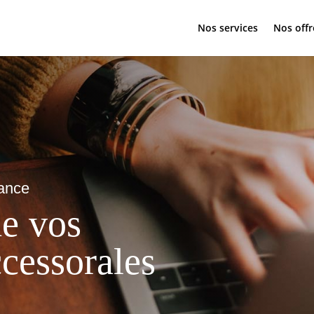
Nos services
Nos offr
rance
de vos
cessorales