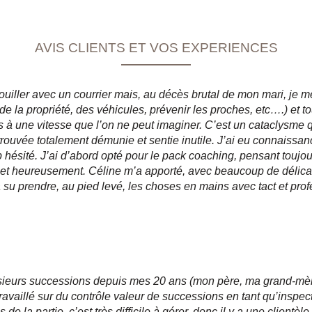
AVIS CLIENTS ET VOS EXPERIENCES
uiller avec un courrier mais, au décès brutal de mon mari, je m
de la propriété, des véhicules, prévenir les proches, etc….) et 
à une vitesse que l’on ne peut imaginer. C’est un cataclysme qu
trouvée totalement démunie et sentie inutile. J’ai eu connaissanc
p hésité. J’ai d’abord opté pour le pack coaching, pensant toujour
 et heureusement. Céline m’a apporté, avec beaucoup de délicat
a su prendre, au pied levé, les choses en mains avec tact et pro
lusieurs successions depuis mes 20 ans (mon père, ma grand-mèr
travaillé sur du contrôle valeur de successions en tant qu’inspe
de la partie, c’est très difficile à gérer, donc il y a une clientèle